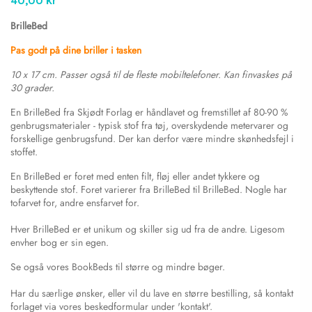
40,00 kr
BrilleBed
Pas godt på dine briller i tasken
10 x 17 cm. Passer også til de fleste mobiltelefoner. Kan finvaskes på
30 grader.
En BrilleBed fra Skjødt Forlag er håndlavet og fremstillet af 80-90 %
genbrugsmaterialer - typisk stof fra tøj, overskydende metervarer og
forskellige genbrugsfund. Der kan derfor være mindre skønhedsfejl i
stoffet.
En BrilleBed er foret med enten filt, fløj eller andet tykkere og
beskyttende stof. Foret varierer fra BrilleBed til BrilleBed. Nogle har
tofarvet for, andre ensfarvet for.
Hver BrilleBed er et unikum og skiller sig ud fra de andre. Ligesom
envher bog er sin egen.
Se også vores BookBeds til større og mindre bøger.
Har du særlige ønsker, eller vil du lave en større bestilling, så kontakt
forlaget via vores beskedformular under 'kontakt'.